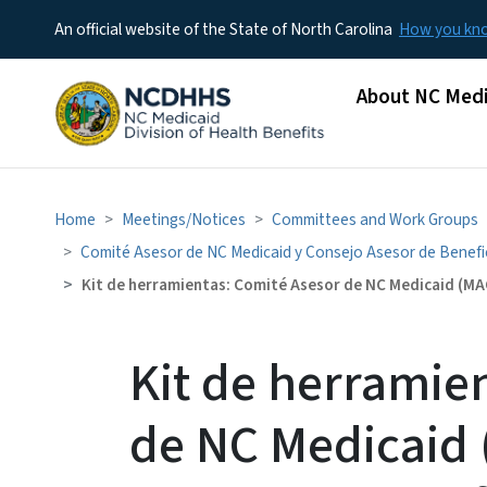
An official website of the State of North Carolina
How you k
Main menu
About NC Medi
Home
Meetings/Notices
Committees and Work Groups
Comité Asesor de NC Medicaid y Consejo Asesor de Benefic
Kit de herramientas: Comité Asesor de NC Medicaid (MAC
Kit de herramie
de NC Medicaid 