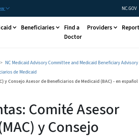
Skip to main content
Utility Menu
now
NC.GOV
caid
Beneficiaries
Find a
Providers
Repor
Doctor
NC Medicaid Advisory Committee and Medicaid Beneficiary Advisory
iarios de Medicaid
) y Consejo Asesor de Beneficiarios de Medicaid (BAC) - en español
ntas: Comité Asesor
(MAC) y Consejo