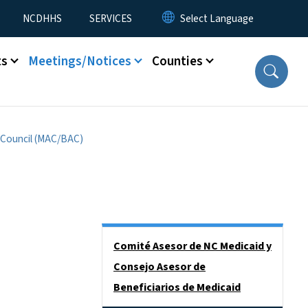
NCDHHS
SERVICES
ts
Meetings/Notices
Counties
 Council (MAC/BAC)
Side Nav
Comité Asesor de NC Medicaid y
Consejo Asesor de
Beneficiarios de Medicaid