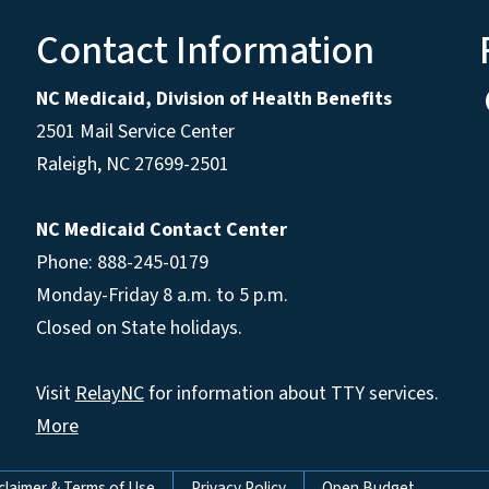
Contact Information
NC Medicaid, Division of Health Benefits
2501 Mail Service Center
Raleigh
,
NC
27699-2501
NC Medicaid Contact Center
Phone: 888-245-0179
Monday-Friday 8 a.m. to 5 p.m.
Closed on State holidays.
Visit
RelayNC
for information about TTY services.
More
claimer & Terms of Use
Privacy Policy
Open Budget