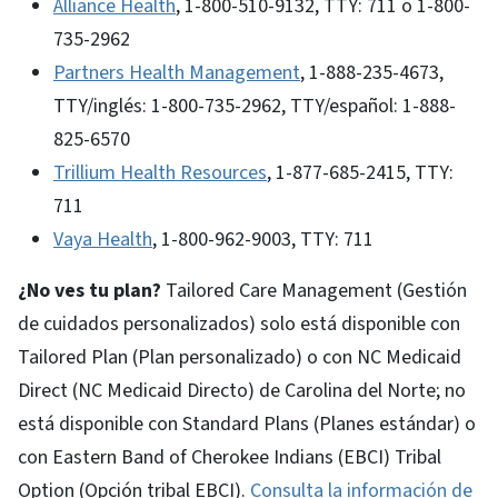
Alliance Health
, 1-800-510-9132, TTY: 711 o 1-800-
735-2962
Partners Health Management
, 1-888-235-4673,
TTY/inglés: 1-800-735-2962, TTY/español: 1-888-
825-6570
Trillium Health Resources
, 1-877-685-2415, TTY:
711
Vaya Health
, 1-800-962-9003, TTY: 711
¿No ves tu plan?
Tailored Care Management (Gestión
de cuidados personalizados) solo está disponible con
Tailored Plan (Plan personalizado) o con NC Medicaid
Direct (NC Medicaid Directo) de Carolina del Norte; no
está disponible con Standard Plans (Planes estándar) o
con Eastern Band of Cherokee Indians (EBCI) Tribal
Option (Opción tribal EBCI).
Consulta la información de