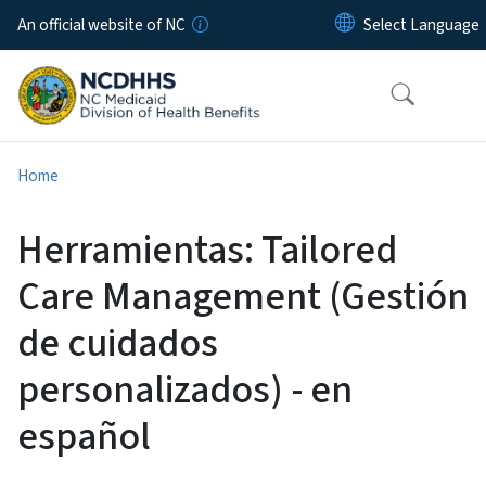
Skip to main content
An official website of NC
Home
Herramientas: Tailored
Care Management (Gestión
de cuidados
personalizados) - en
español