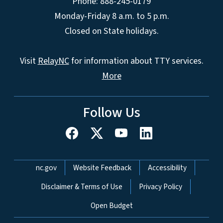
Phone: 888-245-0179
Monday-Friday 8 a.m. to 5 p.m.
Closed on State holidays.
Visit
RelayNC
for information about TTY services.
More
Follow Us
Network Menu
nc.gov
Website Feedback
Accessibility
Disclaimer & Terms of Use
Privacy Policy
Open Budget